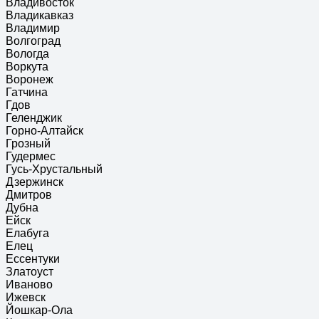
Владивосток
Владикавказ
Владимир
Волгоград
Вологда
Воркута
Воронеж
Гатчина
Гдов
Геленджик
Горно-Алтайск
Грозный
Гудермес
Гусь-Хрустальный
Дзержинск
Дмитров
Дубна
Ейск
Елабуга
Елец
Ессентуки
Златоуст
Иваново
Ижевск
Йошкар-Ола