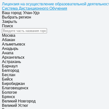
Лицензия на осуществление образовательной деятельност
Система Дистанционного Обучения
Ваш город: Улан-Удэ
Выбрать регион
Закрыть
Поиск
Москва
Абакан
Альметьевск
Анадырь
Анапа
Архангельск
Астрахань
Барнаул
Белгород
Беслан
Бийск
Биробиджан
Благовещенск
Бологое
Брянск
Великий Новгород
Великий Устюг