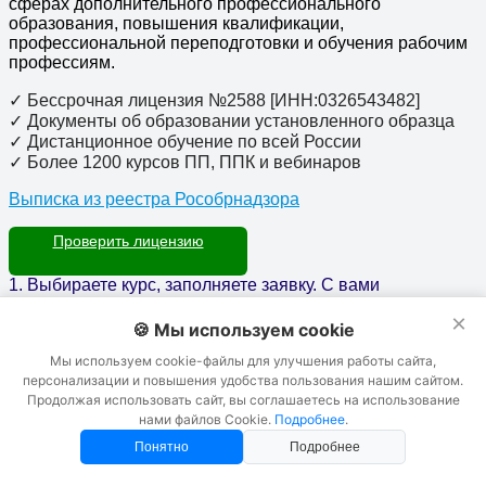
сферах дополнительного профессионального
образования, повышения квалификации,
профессиональной переподготовки и обучения рабочим
профессиям.
✓
Бессрочная лицензия №2588 [ИНН:0326543482]
✓ Документы об образовании установленного образца
✓ Дистанционное обучение по всей России
✓ Более 1200 курсов ПП, ППК и вебинаров
Выписка из реестра Рособрнадзора
Проверить лицензию
1. Выбираете курс, заполняете заявку. С вами
связывается специалист
×
2. Оформляем документы на поступление
🍪 Мы используем cookie
3. Вам выдается доступ в систему дистанционного
Мы используем cookie-файлы для улучшения работы сайта,
обучения
персонализации и повышения удобства пользования нашим сайтом.
4. Сдаете итоговый тест и получаете пакет документов об
Продолжая использовать сайт, вы соглашаетесь на использование
окончании обучения почтой РФ (Удостоверение, диплом,
нами файлов Cookie.
Подробнее
.
свидетельство, протокол комиссии)
Понятно
Подробнее
Профессиональная переподготовка, повышение