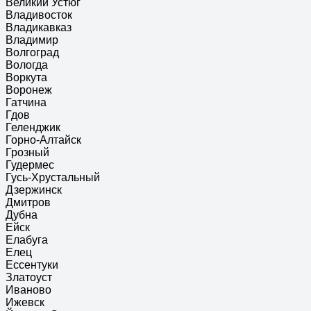
Великий Устюг
Владивосток
Владикавказ
Владимир
Волгоград
Вологда
Воркута
Воронеж
Гатчина
Гдов
Геленджик
Горно-Алтайск
Грозный
Гудермес
Гусь-Хрустальный
Дзержинск
Дмитров
Дубна
Ейск
Елабуга
Елец
Ессентуки
Златоуст
Иваново
Ижевск