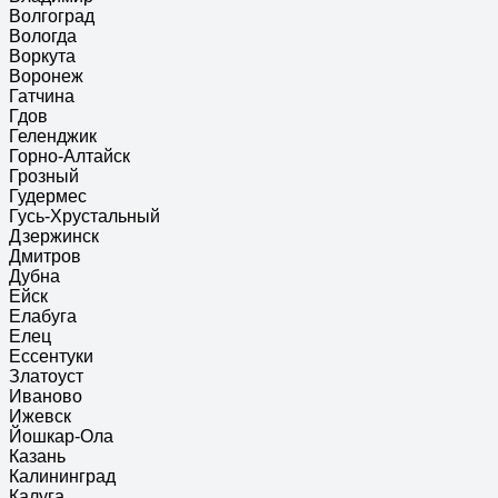
Волгоград
Вологда
Воркута
Воронеж
Гатчина
Гдов
Геленджик
Горно-Алтайск
Грозный
Гудермес
Гусь-Хрустальный
Дзержинск
Дмитров
Дубна
Ейск
Елабуга
Елец
Ессентуки
Златоуст
Иваново
Ижевск
Йошкар-Ола
Казань
Калининград
Калуга