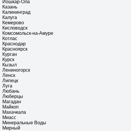
Йошкар-Ола
Казань
Калининград
Калуга
Кемерово
Кисловодск
Комсомольск-на-Амуре
Котлас
Краснодар
Красноярск
Курган
Курск
Кызыл
Лениногорск
Ленск
Липецк
Луга
Любань
Люберцы
Магадан
Майкоп
Махачкала
Миасс
Минеральные Воды
Мирный