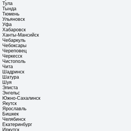
Тула
Тында
Тюмень
Ульяновск
Уфа
Хабаровск
Ханты-Мансийск
Чебаркуль
Чебоксары
Череповец
Черкесск
Чистополь
Чита
Шадринск
Шатура
Шуя
Элиста
Энгельс
Южно-Сахалинск
Якутск
Ярославль
Бишкек
Челябинск
Екатеринбург
Иркутск