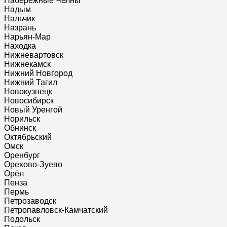
Набережные Челны
Надым
Нальчик
Назрань
Нарьян-Мар
Находка
Нижневартовск
Нижнекамск
Нижний Новгород
Нижний Тагил
Новокузнецк
Новосибирск
Новый Уренгой
Норильск
Обнинск
Октябрьский
Омск
Оренбург
Орехово-Зуево
Орёл
Пенза
Пермь
Петрозаводск
Петропавловск-Камчатский
Подольск