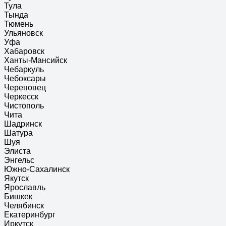
Тула
Тында
Тюмень
Ульяновск
Уфа
Хабаровск
Ханты-Мансийск
Чебаркуль
Чебоксары
Череповец
Черкесск
Чистополь
Чита
Шадринск
Шатура
Шуя
Элиста
Энгельс
Южно-Сахалинск
Якутск
Ярославль
Бишкек
Челябинск
Екатеринбург
Иркутск