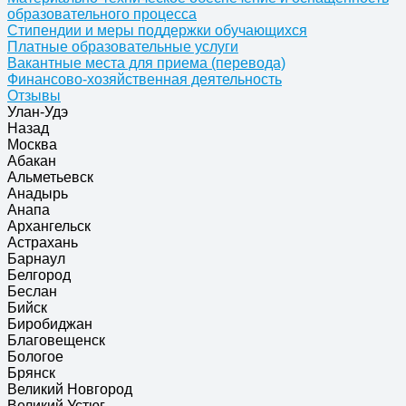
образовательного процесса
Стипендии и меры поддержки обучающихся
Платные образовательные услуги
Вакантные места для приема (перевода)
Финансово-хозяйственная деятельность
Отзывы
Улан-Удэ
Назад
Москва
Абакан
Альметьевск
Анадырь
Анапа
Архангельск
Астрахань
Барнаул
Белгород
Беслан
Бийск
Биробиджан
Благовещенск
Бологое
Брянск
Великий Новгород
Великий Устюг