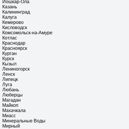
Йошкар-Ола
Казань
Калининград
Калуга
Кемерово
Кисловодск
Комсомольск-на-Амуре
Котлас
Краснодар
Красноярск
Курган
Курск
Кызыл
Лениногорск
Ленск
Липецк
Луга
Любань
Люберцы
Магадан
Майкоп
Махачкала
Миасс
Минеральные Воды
Мирный