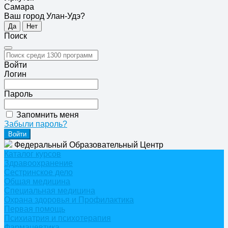
Самара
Ваш город Улан-Удэ?
Да
Нет
Поиск
Войти
Логин
Пароль
Запомнить меня
Забыли пароль?
Федеральный Образовательный Центр
Каталог курсов
Здравоохранение
Сестринское дело
Общая медицина
Специальная медицина
Охрана здоровья и Профилактика
Первая помощь
Психиатрия и психотерапия
Фармацевтика