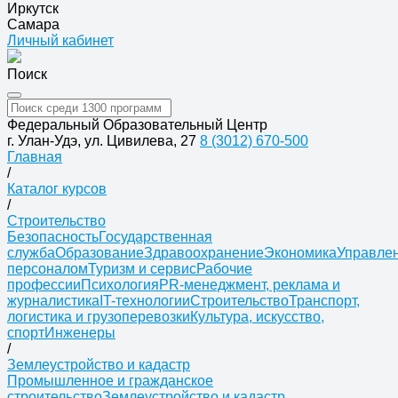
Иркутск
Самара
Личный кабинет
Поиск
Федеральный Образовательный Центр
г. Улан-Удэ, ул. Цивилева, 27
8 (3012) 670-500
Главная
/
Каталог курсов
/
Строительство
Безопасность
Государственная
служба
Образование
Здравоохранение
Экономика
Управле
персоналом
Туризм и сервис
Рабочие
профессии
Психология
PR-менеджмент, реклама и
журналистика
IT-технологии
Строительство
Транспорт,
логистика и грузоперевозки
Культура, искусство,
спорт
Инженеры
/
Землеустройство и кадастр
Промышленное и гражданское
строительство
Землеустройство и кадастр