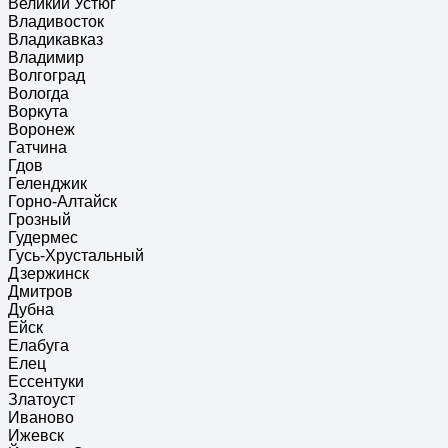
Великий Устюг
Владивосток
Владикавказ
Владимир
Волгоград
Вологда
Воркута
Воронеж
Гатчина
Гдов
Геленджик
Горно-Алтайск
Грозный
Гудермес
Гусь-Хрустальный
Дзержинск
Дмитров
Дубна
Ейск
Елабуга
Елец
Ессентуки
Златоуст
Иваново
Ижевск