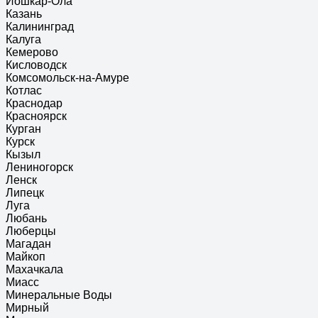
Йошкар-Ола
Казань
Калининград
Калуга
Кемерово
Кисловодск
Комсомольск-на-Амуре
Котлас
Краснодар
Красноярск
Курган
Курск
Кызыл
Лениногорск
Ленск
Липецк
Луга
Любань
Люберцы
Магадан
Майкоп
Махачкала
Миасс
Минеральные Воды
Мирный