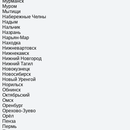
Мурманск
Муром
Мытищи
Набережные Челны
Надым
Нальчик
Назрань
Нарьян-Мар
Находка
Нижневартовск
Нижнекамск
Нижний Новгород
Нижний Тагил
Новокузнецк
Новосибирск
Новый Уренгой
Норильск
Обнинск
Октябрьский
Омск
Оренбург
Орехово-Зуево
Орёл
Пенза
Пермь