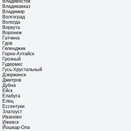
Владивосток
Владикавказ
Владимир
Волгоград
Вологда
Воркута
Воронеж
Гатчина
Гдов
Геленджик
Горно-Алтайск
Грозный
Гудермес
Гусь-Хрустальный
Дзержинск
Дмитров
Дубна
Ейск
Елабуга
Елец
Ессентуки
Златоуст
Иваново
Ижевск
Йошкар-Ола