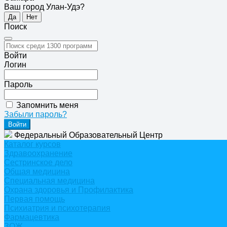
Ваш город Улан-Удэ?
Да
Нет
Поиск
Войти
Логин
Пароль
Запомнить меня
Забыли пароль?
Федеральный Образовательный Центр
Каталог курсов
Здравоохранение
Сестринское дело
Общая медицина
Специальная медицина
Охрана здоровья и Профилактика
Первая помощь
Психиатрия и психотерапия
Фармацевтика
ЗОЖ