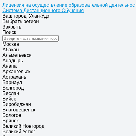
Лицензия на осуществление образовательной деятельност
Система Дистанционного Обучения
Ваш город: Улан-Удэ
Выбрать регион
Закрыть
Поиск
Москва
Абакан
Альметьевск
Анадырь
Анапа
Архангельск
Астрахань
Барнаул
Белгород
Беслан
Бийск
Биробиджан
Благовещенск
Бологое
Брянск
Великий Новгород
Великий Устюг