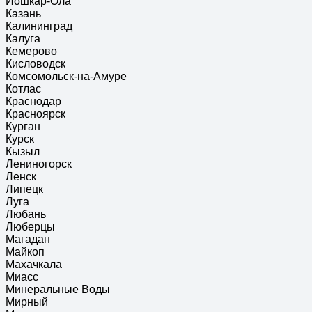
Йошкар-Ола
Казань
Калининград
Калуга
Кемерово
Кисловодск
Комсомольск-на-Амуре
Котлас
Краснодар
Красноярск
Курган
Курск
Кызыл
Лениногорск
Ленск
Липецк
Луга
Любань
Люберцы
Магадан
Майкоп
Махачкала
Миасс
Минеральные Воды
Мирный