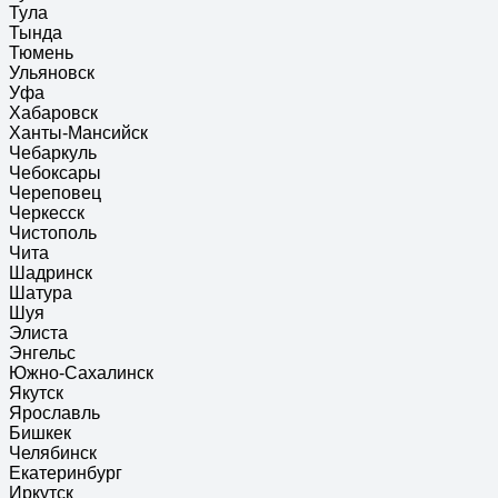
Тула
Тында
Тюмень
Ульяновск
Уфа
Хабаровск
Ханты-Мансийск
Чебаркуль
Чебоксары
Череповец
Черкесск
Чистополь
Чита
Шадринск
Шатура
Шуя
Элиста
Энгельс
Южно-Сахалинск
Якутск
Ярославль
Бишкек
Челябинск
Екатеринбург
Иркутск