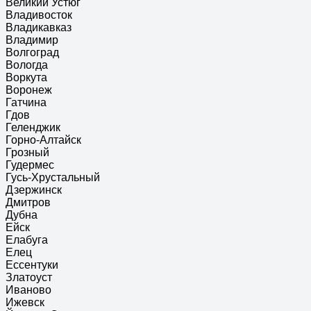
Великий Устюг
Владивосток
Владикавказ
Владимир
Волгоград
Вологда
Воркута
Воронеж
Гатчина
Гдов
Геленджик
Горно-Алтайск
Грозный
Гудермес
Гусь-Хрустальный
Дзержинск
Дмитров
Дубна
Ейск
Елабуга
Елец
Ессентуки
Златоуст
Иваново
Ижевск