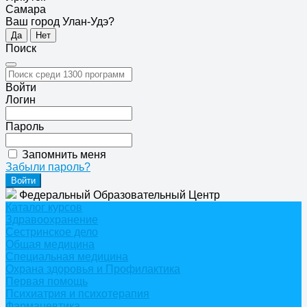
Самара
Ваш город Улан-Удэ?
Да
Нет
Поиск
Войти
Логин
Пароль
Запомнить меня
Забыли пароль?
Федеральный Образовательный Центр
Каталог курсов
Здравоохранение
Сестринское дело
Общая медицина
Специальная медицина
Охрана здоровья и Профилактика
Первая помощь
Психиатрия и психотерапия
Фармацевтика