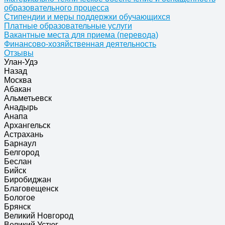
образовательного процесса
Стипендии и меры поддержки обучающихся
Платные образовательные услуги
Вакантные места для приема (перевода)
Финансово-хозяйственная деятельность
Отзывы
Улан-Удэ
Назад
Москва
Абакан
Альметьевск
Анадырь
Анапа
Архангельск
Астрахань
Барнаул
Белгород
Беслан
Бийск
Биробиджан
Благовещенск
Бологое
Брянск
Великий Новгород
Великий Устюг