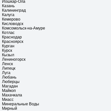
Йошкар-Ола
Казань
Калининград
Калуга
Кемерово
Кисловодск
Комсомольск-на-Амуре
Котлас
Краснодар
Красноярск
Курган
Курск
Кызыл
Лениногорск
Ленск
Липецк
Луга
Любань
Люберцы
Магадан
Майкоп
Махачкала
Миасс
Минеральные Воды
Мирный