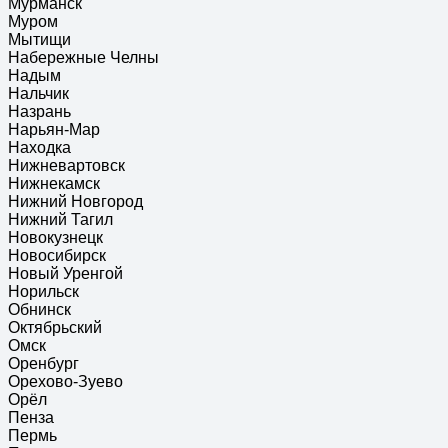
Мурманск
Муром
Мытищи
Набережные Челны
Надым
Нальчик
Назрань
Нарьян-Мар
Находка
Нижневартовск
Нижнекамск
Нижний Новгород
Нижний Тагил
Новокузнецк
Новосибирск
Новый Уренгой
Норильск
Обнинск
Октябрьский
Омск
Оренбург
Орехово-Зуево
Орёл
Пенза
Пермь