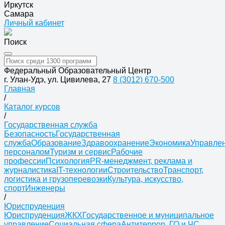
Иркутск
Самара
Личный кабинет
Поиск
Федеральный Образовательный Центр
г. Улан-Удэ, ул. Цивилева, 27
8 (3012) 670-500
Главная
/
Каталог курсов
/
Государственная служба
Безопасность
Государственная
служба
Образование
Здравоохранение
Экономика
Управле
персоналом
Туризм и сервис
Рабочие
профессии
Психология
PR-менеджмент, реклама и
журналистика
IT-технологии
Строительство
Транспорт,
логистика и грузоперевозки
Культура, искусство,
спорт
Инженеры
/
Юриспруденция
Юриспруденция
ЖКХ
Государственное и муниципальное
управление
Социальная сфера
Антитеррор, ГО и ЧС