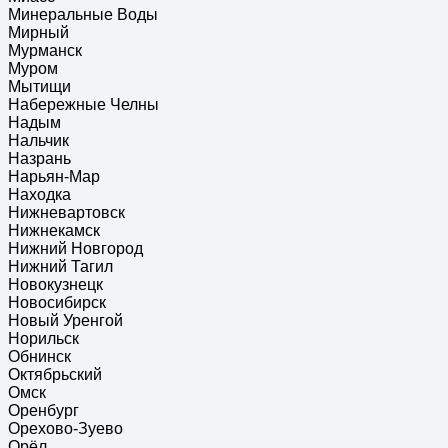
Минеральные Воды
Мирный
Мурманск
Муром
Мытищи
Набережные Челны
Надым
Нальчик
Назрань
Нарьян-Мар
Находка
Нижневартовск
Нижнекамск
Нижний Новгород
Нижний Тагил
Новокузнецк
Новосибирск
Новый Уренгой
Норильск
Обнинск
Октябрьский
Омск
Оренбург
Орехово-Зуево
Орёл