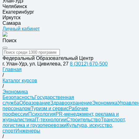
Улан-Удэ
Челябинск
Екатеринбург
Иркутск
Самара
Личный кабинет
Поиск
Федеральный Образовательный Центр
г. Улан-Удэ, ул. Цивилева, 27
8 (3012) 670-500
Главная
/
Каталог курсов
/
Экономика
Безопасность
Государственная
служба
Образование
Здравоохранение
Экономика
Управле
персоналом
Туризм и сервис
Рабочие
профессии
Психология
PR-менеджмент, реклама и
журналистика
IT-технологии
Строительство
Транспорт,
логистика и грузоперевозки
Культура, искусство,
спорт
Инженеры
/