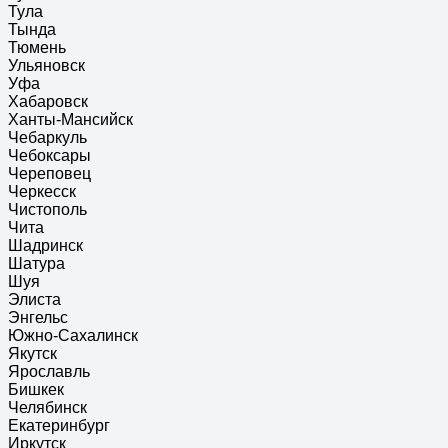
Тула
Тында
Тюмень
Ульяновск
Уфа
Хабаровск
Ханты-Мансийск
Чебаркуль
Чебоксары
Череповец
Черкесск
Чистополь
Чита
Шадринск
Шатура
Шуя
Элиста
Энгельс
Южно-Сахалинск
Якутск
Ярославль
Бишкек
Челябинск
Екатеринбург
Иркутск