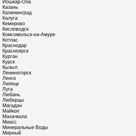
Йошкар-Ола
Казань
Калининград
Калуга
Кемерово
Кисловодск
Комсомольск-на-Амуре
Котлас
Краснодар
Красноярск
Курган
Курск
Кызыл
Лениногорск
Ленск
Липецк
Луга
Любань
Люберцы
Магадан
Майкоп
Махачкала
Миасс
Минеральные Воды
Мирный