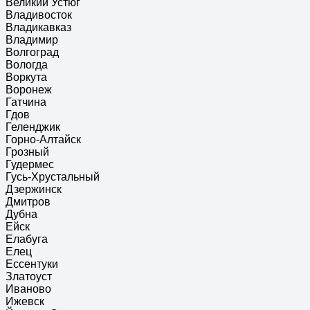
Великий Устюг
Владивосток
Владикавказ
Владимир
Волгоград
Вологда
Воркута
Воронеж
Гатчина
Гдов
Геленджик
Горно-Алтайск
Грозный
Гудермес
Гусь-Хрустальный
Дзержинск
Дмитров
Дубна
Ейск
Елабуга
Елец
Ессентуки
Златоуст
Иваново
Ижевск