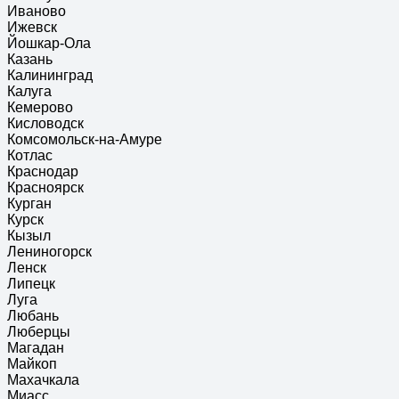
Иваново
Ижевск
Йошкар-Ола
Казань
Калининград
Калуга
Кемерово
Кисловодск
Комсомольск-на-Амуре
Котлас
Краснодар
Красноярск
Курган
Курск
Кызыл
Лениногорск
Ленск
Липецк
Луга
Любань
Люберцы
Магадан
Майкоп
Махачкала
Миасс