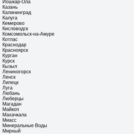
Йошкар-Ола
Казань
Калининград
Калуга
Кемерово
Кисловодск
Комсомольск-на-Амуре
Котлас
Краснодар
Красноярск
Курган
Курск
Кызыл
Лениногорск
Ленск
Липецк
Луга
Любань
Люберцы
Магадан
Майкоп
Махачкала
Миасс
Минеральные Воды
Мирный