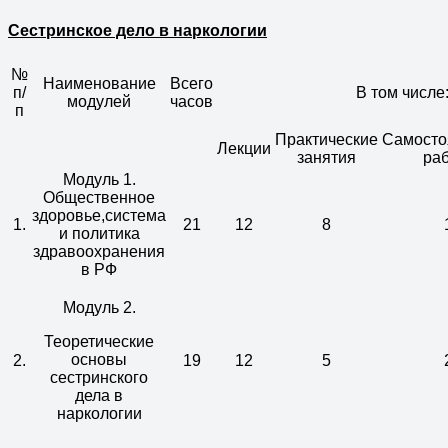
Сестринское дело в наркологии
№
Наименование
Всего
п/
В том числе
модулей
часов
п
Практические
Самосто
Лекции
занятия
ра
Модуль 1.
Общественное
здоровье,система
1.
21
12
8
и политика
здравоохранения
в РФ
Модуль 2.
Теоретические
основы
2.
19
12
5
сестринского
дела в
наркологии