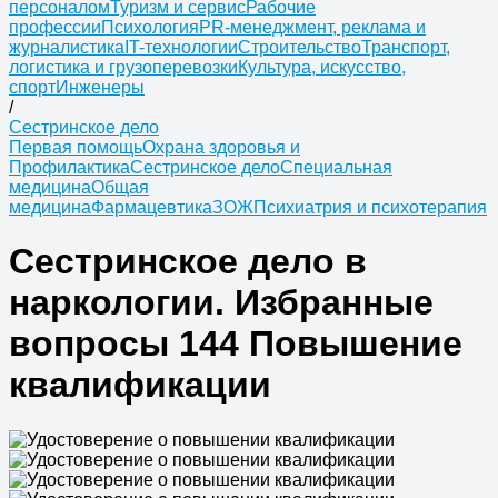
персоналом
Туризм и сервис
Рабочие
профессии
Психология
PR-менеджмент, реклама и
журналистика
IT-технологии
Строительство
Транспорт,
логистика и грузоперевозки
Культура, искусство,
спорт
Инженеры
/
Сестринское дело
Первая помощь
Охрана здоровья и
Профилактика
Сестринское дело
Специальная
медицина
Общая
медицина
Фармацевтика
ЗОЖ
Психиатрия и психотерапия
Сестринское дело в
наркологии. Избранные
вопросы 144 Повышение
квалификации