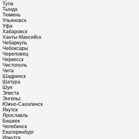
Тула
Тында
Тюмень
Ульяновск
Уфа
Хабаровск
Ханты-Мансийск
Чебаркуль
Чебоксары
Череповец
Черкесск
Чистополь
Чита
Шадринск
Шатура
Шуя
Элиста
Энгельс
Южно-Сахалинск
Якутск
Ярославль
Бишкек
Челябинск
Екатеринбург
Иркутск