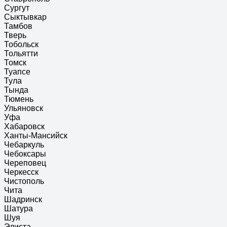
Сургут
Сыктывкар
Тамбов
Тверь
Тобольск
Тольятти
Томск
Туапсе
Тула
Тында
Тюмень
Ульяновск
Уфа
Хабаровск
Ханты-Мансийск
Чебаркуль
Чебоксары
Череповец
Черкесск
Чистополь
Чита
Шадринск
Шатура
Шуя
Элиста