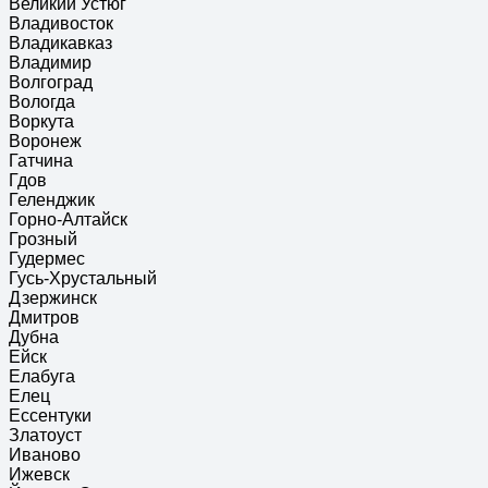
Великий Устюг
Владивосток
Владикавказ
Владимир
Волгоград
Вологда
Воркута
Воронеж
Гатчина
Гдов
Геленджик
Горно-Алтайск
Грозный
Гудермес
Гусь-Хрустальный
Дзержинск
Дмитров
Дубна
Ейск
Елабуга
Елец
Ессентуки
Златоуст
Иваново
Ижевск