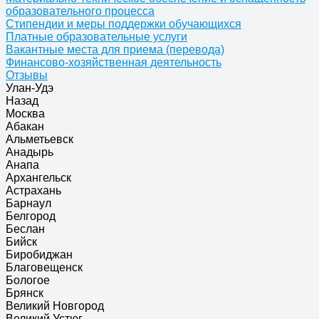
образовательного процесса
Стипендии и меры поддержки обучающихся
Платные образовательные услуги
Вакантные места для приема (перевода)
Финансово-хозяйственная деятельность
Отзывы
Улан-Удэ
Назад
Москва
Абакан
Альметьевск
Анадырь
Анапа
Архангельск
Астрахань
Барнаул
Белгород
Беслан
Бийск
Биробиджан
Благовещенск
Бологое
Брянск
Великий Новгород
Великий Устюг