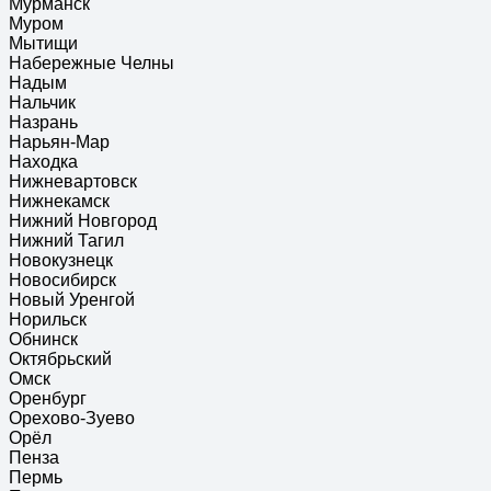
Мурманск
Муром
Мытищи
Набережные Челны
Надым
Нальчик
Назрань
Нарьян-Мар
Находка
Нижневартовск
Нижнекамск
Нижний Новгород
Нижний Тагил
Новокузнецк
Новосибирск
Новый Уренгой
Норильск
Обнинск
Октябрьский
Омск
Оренбург
Орехово-Зуево
Орёл
Пенза
Пермь