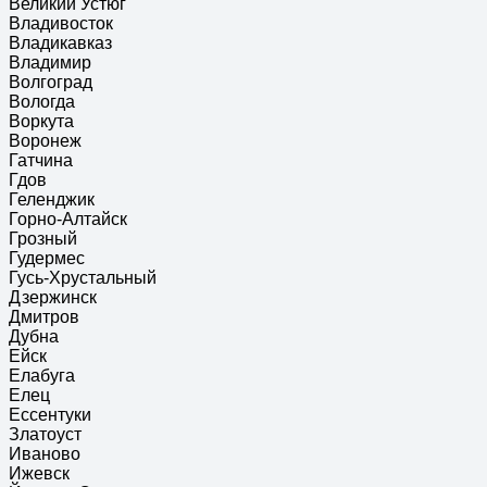
Великий Устюг
Владивосток
Владикавказ
Владимир
Волгоград
Вологда
Воркута
Воронеж
Гатчина
Гдов
Геленджик
Горно-Алтайск
Грозный
Гудермес
Гусь-Хрустальный
Дзержинск
Дмитров
Дубна
Ейск
Елабуга
Елец
Ессентуки
Златоуст
Иваново
Ижевск