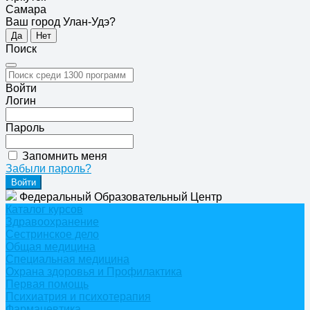
Самара
Ваш город Улан-Удэ?
Да
Нет
Поиск
Войти
Логин
Пароль
Запомнить меня
Забыли пароль?
Федеральный Образовательный Центр
Каталог курсов
Здравоохранение
Сестринское дело
Общая медицина
Специальная медицина
Охрана здоровья и Профилактика
Первая помощь
Психиатрия и психотерапия
Фармацевтика