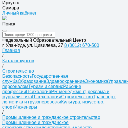
Иркутск
Самара
Личный кабинет
Поиск
Федеральный Образовательный Центр
г. Улан-Удэ, ул. Цивилева, 27
8 (3012) 670-500
Главная
/
Каталог курсов
/
Строительство
Безопасность
Государственная
служба
Образование
Здравоохранение
Экономика
Управле
персоналом
Туризм и сервис
Рабочие
профессии
Психология
PR-менеджмент, реклама и
журналистика
IT-технологии
Строительство
Транспорт,
логистика и грузоперевозки
Культура, искусство,
спорт
Инженеры
/
Промышленное и гражданское строительство
Промышленное и гражданское
строительство
Землеустройство и кадастр