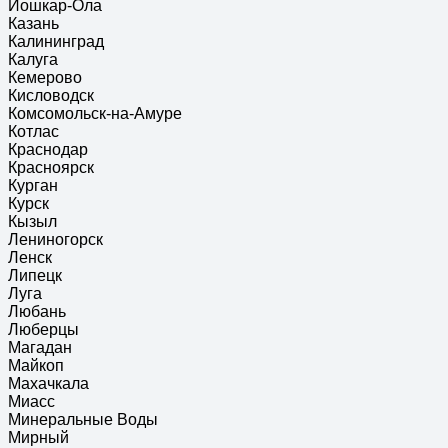
Йошкар-Ола
Казань
Калининград
Калуга
Кемерово
Кисловодск
Комсомольск-на-Амуре
Котлас
Краснодар
Красноярск
Курган
Курск
Кызыл
Лениногорск
Ленск
Липецк
Луга
Любань
Люберцы
Магадан
Майкоп
Махачкала
Миасс
Минеральные Воды
Мирный