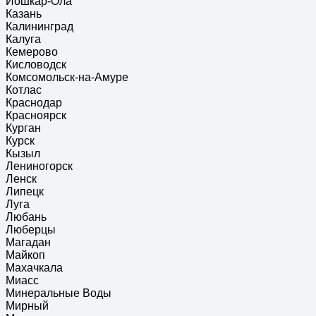
Йошкар-Ола
Казань
Калининград
Калуга
Кемерово
Кисловодск
Комсомольск-на-Амуре
Котлас
Краснодар
Красноярск
Курган
Курск
Кызыл
Лениногорск
Ленск
Липецк
Луга
Любань
Люберцы
Магадан
Майкоп
Махачкала
Миасс
Минеральные Воды
Мирный