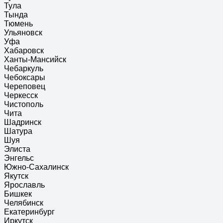
Тула
Тында
Тюмень
Ульяновск
Уфа
Хабаровск
Ханты-Мансийск
Чебаркуль
Чебоксары
Череповец
Черкесск
Чистополь
Чита
Шадринск
Шатура
Шуя
Элиста
Энгельс
Южно-Сахалинск
Якутск
Ярославль
Бишкек
Челябинск
Екатеринбург
Иркутск