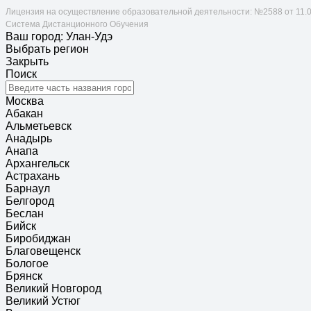
Лицензия на осуществление образовательной деятельности: №2588 от 11.
Система Дистанционного Обучения
Ваш город: Улан-Удэ
Выбрать регион
Закрыть
Поиск
Москва
Абакан
Альметьевск
Анадырь
Анапа
Архангельск
Астрахань
Барнаул
Белгород
Беслан
Бийск
Биробиджан
Благовещенск
Бологое
Брянск
Великий Новгород
Великий Устюг