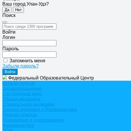
Ваш город Улан-Удэ?
Да
Нет
Поиск
Войти
Логин
Пароль
Запомнить меня
Забыли пароль?
Федеральный Образовательный Центр
Каталог курсов
Здравоохранение
Сестринское дело
Общая медицина
Специальная медицина
Охрана здоровья и Профилактика
Первая помощь
Психиатрия и психотерапия
Фармацевтика
ЗОЖ