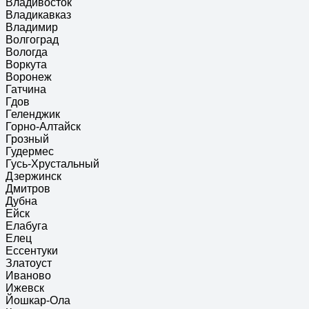
Владивосток
Владикавказ
Владимир
Волгоград
Вологда
Воркута
Воронеж
Гатчина
Гдов
Геленджик
Горно-Алтайск
Грозный
Гудермес
Гусь-Хрустальный
Дзержинск
Дмитров
Дубна
Ейск
Елабуга
Елец
Ессентуки
Златоуст
Иваново
Ижевск
Йошкар-Ола