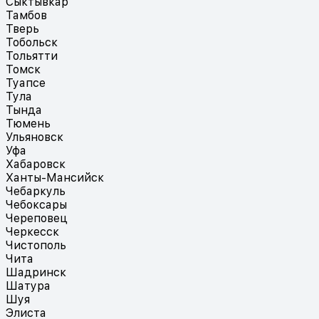
Сыктывкар
Тамбов
Тверь
Тобольск
Тольятти
Томск
Туапсе
Тула
Тында
Тюмень
Ульяновск
Уфа
Хабаровск
Ханты-Мансийск
Чебаркуль
Чебоксары
Череповец
Черкесск
Чистополь
Чита
Шадринск
Шатура
Шуя
Элиста