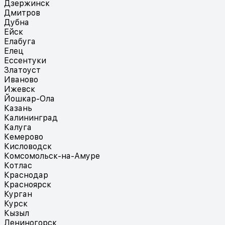
Дзержинск
Дмитров
Дубна
Ейск
Елабуга
Елец
Ессентуки
Златоуст
Иваново
Ижевск
Йошкар-Ола
Казань
Калининград
Калуга
Кемерово
Кисловодск
Комсомольск-на-Амуре
Котлас
Краснодар
Красноярск
Курган
Курск
Кызыл
Лениногорск