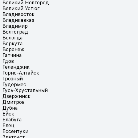
Великий Новгород
Великий Устюг
Владивосток
Владикавказ
Владимир
Волгоград
Вологда
Воркута
Воронеж
Гатчина
Гдов
Геленджик
Горно-Алтайск
Грозный
Гудермес
Гусь-Хрустальный
Дзержинск
Дмитров
Дубна
Ейск
Елабуга
Елец
Ессентуки
Златоуст