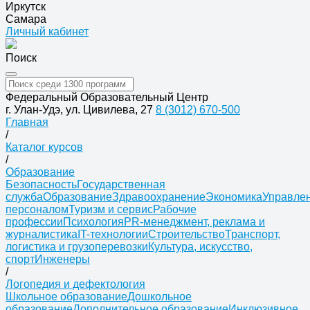
Иркутск
Самара
Личный кабинет
Поиск
Федеральный Образовательный Центр
г. Улан-Удэ, ул. Цивилева, 27
8 (3012) 670-500
Главная
/
Каталог курсов
/
Образование
Безопасность
Государственная
служба
Образование
Здравоохранение
Экономика
Управле
персоналом
Туризм и сервис
Рабочие
профессии
Психология
PR-менеджмент, реклама и
журналистика
IT-технологии
Строительство
Транспорт,
логистика и грузоперевозки
Культура, искусство,
спорт
Инженеры
/
Логопедия и дефектология
Школьное образование
Дошкольное
образование
Дополнительное образование
Инклюзивное