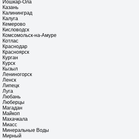
Йошкар-Ола
Казань
Калининград
Калуга
Кемерово
Кисловодск
Комсомольск-на-Амуре
Котлас
Краснодар
Красноярск
Курган
Курск
Кызыл
Лениногорск
Ленск
Липецк
Луга
Любань
Люберцы
Магадан
Майкоп
Махачкала
Миасс
Минеральные Воды
Мирный