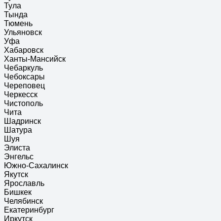
Тула
Тында
Тюмень
Ульяновск
Уфа
Хабаровск
Ханты-Мансийск
Чебаркуль
Чебоксары
Череповец
Черкесск
Чистополь
Чита
Шадринск
Шатура
Шуя
Элиста
Энгельс
Южно-Сахалинск
Якутск
Ярославль
Бишкек
Челябинск
Екатеринбург
Иркутск