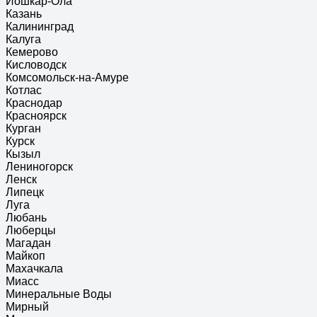
Йошкар-Ола
Казань
Калининград
Калуга
Кемерово
Кисловодск
Комсомольск-на-Амуре
Котлас
Краснодар
Красноярск
Курган
Курск
Кызыл
Лениногорск
Ленск
Липецк
Луга
Любань
Люберцы
Магадан
Майкоп
Махачкала
Миасс
Минеральные Воды
Мирный