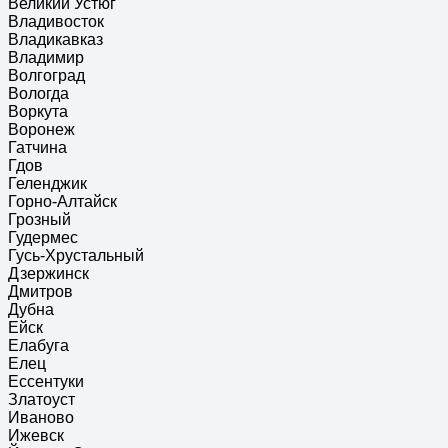
Великий Устюг
Владивосток
Владикавказ
Владимир
Волгоград
Вологда
Воркута
Воронеж
Гатчина
Гдов
Геленджик
Горно-Алтайск
Грозный
Гудермес
Гусь-Хрустальный
Дзержинск
Дмитров
Дубна
Ейск
Елабуга
Елец
Ессентуки
Златоуст
Иваново
Ижевск