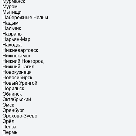
Мурманск
Муром
Мытищи
Набережные Челны
Надым
Нальчик
Назрань
Нарьян-Мар
Находка
Нижневартовск
Нижнекамск
Нижний Новгород
Нижний Тагил
Новокузнецк
Новосибирск
Новый Уренгой
Норильск
Обнинск
Октябрьский
Омск
Оренбург
Орехово-Зуево
Орёл
Пенза
Пермь