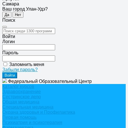
Самара
Ваш город Улан-Удэ?
Да
Нет
Поиск
Войти
Логин
Пароль
Запомнить меня
Забыли пароль?
Федеральный Образовательный Центр
Каталог курсов
Здравоохранение
Сестринское дело
Общая медицина
Специальная медицина
Охрана здоровья и Профилактика
Первая помощь
Психиатрия и психотерапия
Фармацевтика