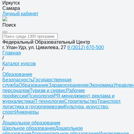
Иркутск
Самара
Личный кабинет
Поиск
Федеральный Образовательный Центр
г. Улан-Удэ, ул. Цивилева, 27
8 (3012) 670-500
Главная
/
Каталог курсов
/
Образование
Безопасность
Государственная
служба
Образование
Здравоохранение
Экономика
Управле
персоналом
Туризм и сервис
Рабочие
профессии
Психология
PR-менеджмент, реклама и
журналистика
IT-технологии
Строительство
Транспорт,
логистика и грузоперевозки
Культура, искусство,
спорт
Инженеры
/
Дошкольное образование
Школьное образование
Дошкольное
образование
Дополнительное образование
Инклюзивное