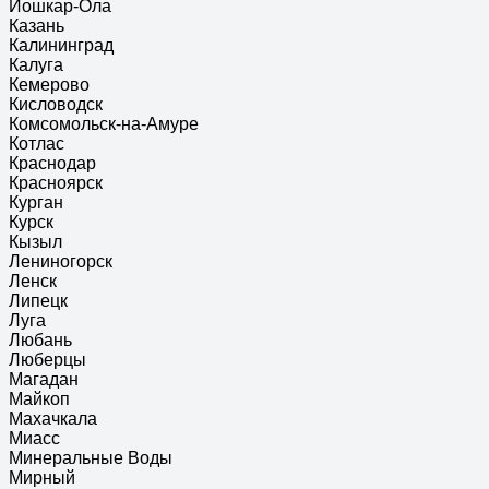
Йошкар-Ола
Казань
Калининград
Калуга
Кемерово
Кисловодск
Комсомольск-на-Амуре
Котлас
Краснодар
Красноярск
Курган
Курск
Кызыл
Лениногорск
Ленск
Липецк
Луга
Любань
Люберцы
Магадан
Майкоп
Махачкала
Миасс
Минеральные Воды
Мирный