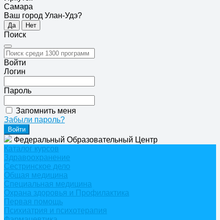
Самара
Ваш город Улан-Удэ?
Да
Нет
Поиск
Войти
Логин
Пароль
Запомнить меня
Забыли пароль?
Федеральный Образовательный Центр
Каталог курсов
Здравоохранение
Сестринское дело
Общая медицина
Специальная медицина
Охрана здоровья и Профилактика
Первая помощь
Психиатрия и психотерапия
Фармацевтика