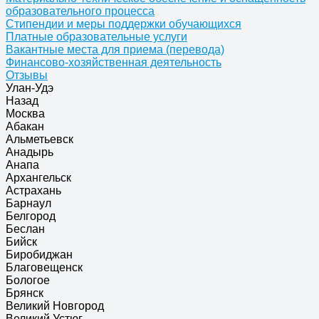
образовательного процесса
Стипендии и меры поддержки обучающихся
Платные образовательные услуги
Вакантные места для приема (перевода)
Финансово-хозяйственная деятельность
Отзывы
Улан-Удэ
Назад
Москва
Абакан
Альметьевск
Анадырь
Анапа
Архангельск
Астрахань
Барнаул
Белгород
Беслан
Бийск
Биробиджан
Благовещенск
Бологое
Брянск
Великий Новгород
Великий Устюг