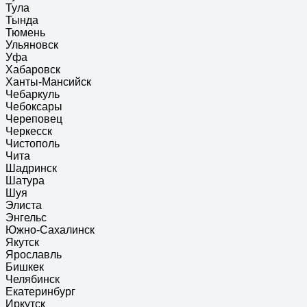
Тула
Тында
Тюмень
Ульяновск
Уфа
Хабаровск
Ханты-Мансийск
Чебаркуль
Чебоксары
Череповец
Черкесск
Чистополь
Чита
Шадринск
Шатура
Шуя
Элиста
Энгельс
Южно-Сахалинск
Якутск
Ярославль
Бишкек
Челябинск
Екатеринбург
Иркутск