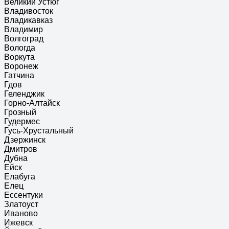
Великий Устюг
Владивосток
Владикавказ
Владимир
Волгоград
Вологда
Воркута
Воронеж
Гатчина
Гдов
Геленджик
Горно-Алтайск
Грозный
Гудермес
Гусь-Хрустальный
Дзержинск
Дмитров
Дубна
Ейск
Елабуга
Елец
Ессентуки
Златоуст
Иваново
Ижевск