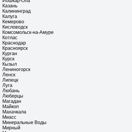
Йошкар-Ола
Казань
Калининград
Калуга
Кемерово
Кисловодск
Комсомольск-на-Амуре
Котлас
Краснодар
Красноярск
Курган
Курск
Кызыл
Лениногорск
Ленск
Липецк
Луга
Любань
Люберцы
Магадан
Майкоп
Махачкала
Миасс
Минеральные Воды
Мирный