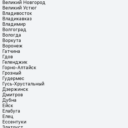
Великий Новгород
Великий Устюг
Владивосток
Владикавказ
Владимир
Волгоград
Вологда
Воркута
Воронеж
Гатчина
Гдов
Геленджик
Горно-Алтайск
Грозный
Гудермес
Гусь-Хрустальный
Дзержинск
Дмитров
Дубна
Ейск
Елабуга
Елец
Ессентуки
Златоуст