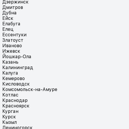
Дзержинск
Дмитров
Дубна
Ейск
Елабуга
Елец
Ессентуки
Златоуст
Иваново
Ижевск
Йошкар-Ола
Казань
Калининград
Калуга
Кемерово
Кисловодск
Комсомольск-на-Амуре
Котлас
Краснодар
Красноярск
Курган
Курск
Кызыл
Лениногорск