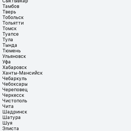
Сыктывкар
Тамбов
Тверь
Тобольск
Тольятти
Томск
Туапсе
Тула
Тында
Тюмень
Ульяновск
Уфа
Хабаровск
Ханты-Мансийск
Чебаркуль
Чебоксары
Череповец
Черкесск
Чистополь
Чита
Шадринск
Шатура
Шуя
Элиста