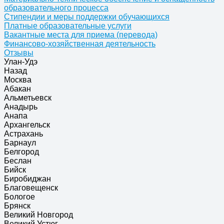
образовательного процесса
Стипендии и меры поддержки обучающихся
Платные образовательные услуги
Вакантные места для приема (перевода)
Финансово-хозяйственная деятельность
Отзывы
Улан-Удэ
Назад
Москва
Абакан
Альметьевск
Анадырь
Анапа
Архангельск
Астрахань
Барнаул
Белгород
Беслан
Бийск
Биробиджан
Благовещенск
Бологое
Брянск
Великий Новгород
Великий Устюг