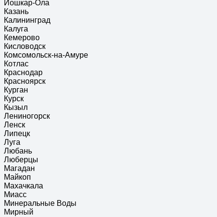
Йошкар-Ола
Казань
Калининград
Калуга
Кемерово
Кисловодск
Комсомольск-на-Амуре
Котлас
Краснодар
Красноярск
Курган
Курск
Кызыл
Лениногорск
Ленск
Липецк
Луга
Любань
Люберцы
Магадан
Майкоп
Махачкала
Миасс
Минеральные Воды
Мирный