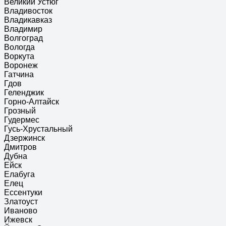
Великий Устюг
Владивосток
Владикавказ
Владимир
Волгоград
Вологда
Воркута
Воронеж
Гатчина
Гдов
Геленджик
Горно-Алтайск
Грозный
Гудермес
Гусь-Хрустальный
Дзержинск
Дмитров
Дубна
Ейск
Елабуга
Елец
Ессентуки
Златоуст
Иваново
Ижевск