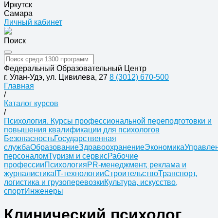
Иркутск
Самара
Личный кабинет
Поиск
Федеральный Образовательный Центр
г. Улан-Удэ, ул. Цивилева, 27
8 (3012) 670-500
Главная
/
Каталог курсов
/
Психология. Курсы профессиональной переподготовки и
повышения квалификации для психологов
Безопасность
Государственная
служба
Образование
Здравоохранение
Экономика
Управле
персоналом
Туризм и сервис
Рабочие
профессии
Психология
PR-менеджмент, реклама и
журналистика
IT-технологии
Строительство
Транспорт,
логистика и грузоперевозки
Культура, искусство,
спорт
Инженеры
Клинический психолог