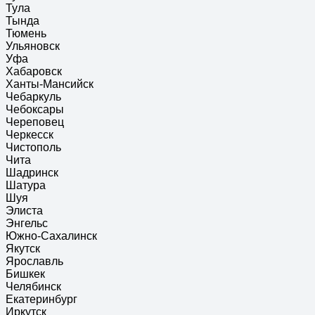
Тула
Тында
Тюмень
Ульяновск
Уфа
Хабаровск
Ханты-Мансийск
Чебаркуль
Чебоксары
Череповец
Черкесск
Чистополь
Чита
Шадринск
Шатура
Шуя
Элиста
Энгельс
Южно-Сахалинск
Якутск
Ярославль
Бишкек
Челябинск
Екатеринбург
Иркутск