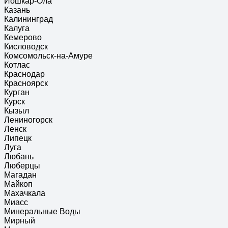
Йошкар-Ола
Казань
Калининград
Калуга
Кемерово
Кисловодск
Комсомольск-на-Амуре
Котлас
Краснодар
Красноярск
Курган
Курск
Кызыл
Лениногорск
Ленск
Липецк
Луга
Любань
Люберцы
Магадан
Майкоп
Махачкала
Миасс
Минеральные Воды
Мирный