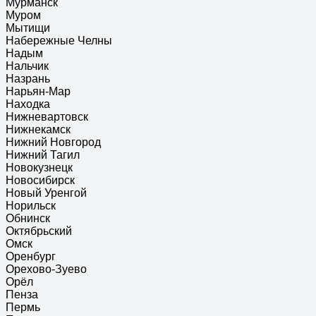
Мурманск
Муром
Мытищи
Набережные Челны
Надым
Нальчик
Назрань
Нарьян-Мар
Находка
Нижневартовск
Нижнекамск
Нижний Новгород
Нижний Тагил
Новокузнецк
Новосибирск
Новый Уренгой
Норильск
Обнинск
Октябрьский
Омск
Оренбург
Орехово-Зуево
Орёл
Пенза
Пермь