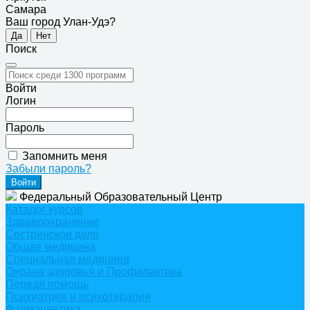
Самара
Ваш город Улан-Удэ?
Да
Нет
Поиск
Войти
Логин
Пароль
Запомнить меня
Забыли пароль?
Федеральный Образовательный Центр
Каталог курсов
Здравоохранение
Сестринское дело
Общая медицина
Специальная медицина
Охрана здоровья и Профилактика
Первая помощь
Психиатрия и психотерапия
Фармацевтика