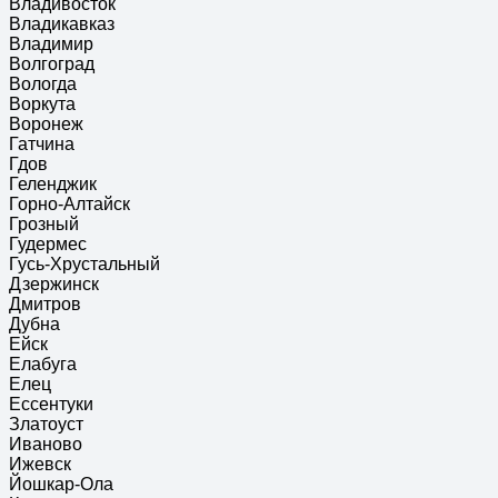
Владивосток
Владикавказ
Владимир
Волгоград
Вологда
Воркута
Воронеж
Гатчина
Гдов
Геленджик
Горно-Алтайск
Грозный
Гудермес
Гусь-Хрустальный
Дзержинск
Дмитров
Дубна
Ейск
Елабуга
Елец
Ессентуки
Златоуст
Иваново
Ижевск
Йошкар-Ола