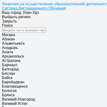
Лицензия на осуществление образовательной деятельност
Система Дистанционного Обучения
Ваш город: Улан-Удэ
Выбрать регион
Закрыть
Поиск
Москва
Абакан
Альметьевск
Анадырь
Анапа
Архангельск
Астрахань
Барнаул
Белгород
Беслан
Бийск
Биробиджан
Благовещенск
Бологое
Брянск
Великий Новгород
Великий Устюг