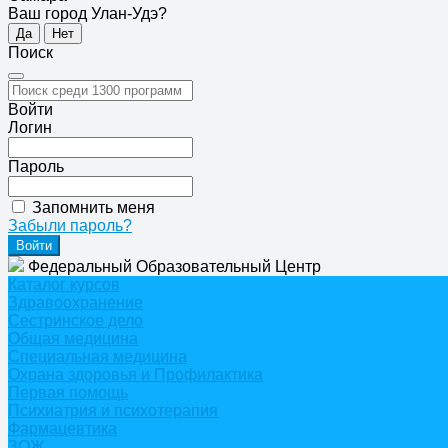
Ваш город Улан-Удэ?
Да
Нет
Поиск
Войти
Логин
Пароль
Запомнить меня
Забыли пароль?
Федеральный Образовательный Центр
Каталог курсов
Здравоохранение
Сестринское дело
Общая медицина
Специальная медицина
Охрана здоровья и Профилактика
Первая помощь
Психиатрия и психотерапия
Фармацевтика
ЗОЖ